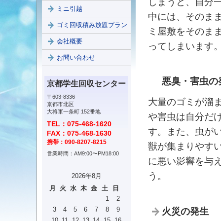
しまうと、自分
ミニ引越
中には、そのま
ゴミ回収積み放題プラン
ミ屋敷をそのま
会社概要
ってしまいます
お問い合わせ
悪臭・害虫の
京都学生回収センター
〒603-8336
大量のゴミが溜
京都市北区
大将軍一条町 152番地
や害虫は自分だ
TEL：075-468-1620
す。また、虫が
FAX：075-468-1630
携帯：090-8207-8215
獣が集まりやす
営業時間：AM9:00〜PM18:00
に悪い影響を与
う。
2026年8月
月
火
水
木
金
土
日
1
2
3
4
5
6
7
8
9
火災の発生
10
11
12
13
14
15
16