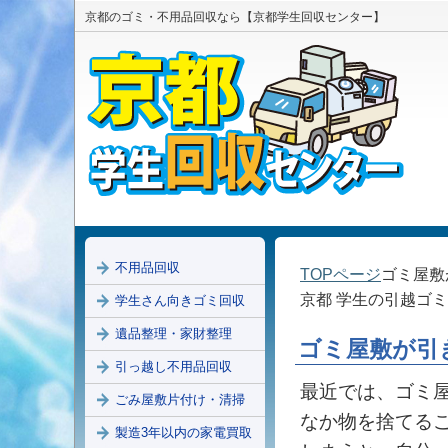
京都のゴミ・不用品回収なら【京都学生回収センター】
不用品回収
TOPページ
ゴミ屋敷
京都 学生の引越ゴ
学生さん向きゴミ回収
遺品整理・家財整理
ゴミ屋敷が引
引っ越し不用品回収
最近では、ゴミ
ごみ屋敷片付け・清掃
なか物を捨てる
製造3年以内の家電買取