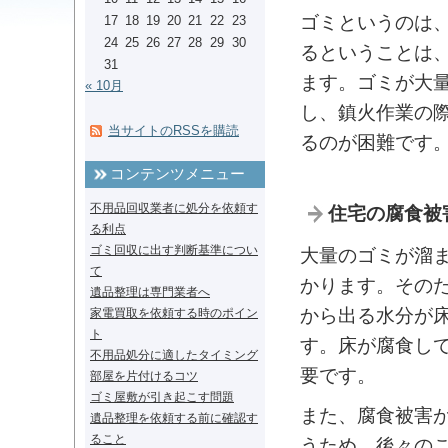
ゴミというのは
17
18
19
20
21
22
23
24
25
26
27
28
29
30
るということは
31
ます。ゴミが大
« 10月
し、鎮火作業の
当サイトのRSSを購読
るのが困難です
コンテンツメニュー
不用品回収業者に処分を依頼す
住宅の腐食被
る利点
ゴミ回収に出す判断基準につい
大量のゴミが溜
て
かります。その
遺品整理は専門業者へ
から出る水分が
家電買取を依頼する時のポイン
ト
す。床が腐食し
不用品処分に適したタイミング
要です。
部屋を片付けるコツ
ゴミ屋敷が引き起こす問題
また、腐食被害
遺品整理を依頼する前に確認す
ること
うため、後々の