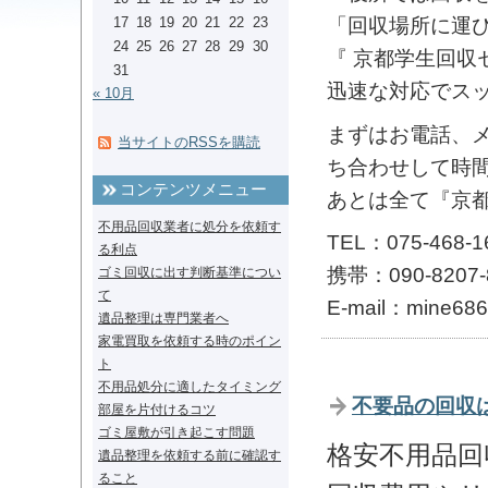
「回収場所に運
17
18
19
20
21
22
23
24
25
26
27
28
29
30
『 京都学生回収
31
迅速な対応でス
« 10月
まずはお電話、
当サイトのRSSを購読
ち合わせして時
コンテンツメニュー
あとは全て『京
不用品回収業者に処分を依頼す
TEL：075-468-
る利点
携帯：090-8207-
ゴミ回収に出す判断基準につい
て
E-mail：mine686
遺品整理は専門業者へ
家電買取を依頼する時のポイン
ト
不用品処分に適したタイミング
不要品の回収
部屋を片付けるコツ
ゴミ屋敷が引き起こす問題
格安不用品回
遺品整理を依頼する前に確認す
ること