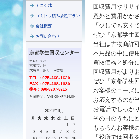
ミニ引越
回収費用やリサ
意外と費用がか
ゴミ回収積み放題プラン
「少しでも安く
会社概要
ぜひ『京都学生
お問い合わせ
当社は古物商許
京都学生回収センター
不用品の中に使
〒603-8336
買取価格と処分
京都市北区
大将軍一条町 152番地
回収費用がより
TEL：075-468-1620
ぜひ『京都学生回
FAX：075-468-1630
携帯：090-8207-8215
お客様のニーズ
営業時間：AM9:00〜PM18:00
お応えするのが
お電話でしっか
2026年8月
その日のうちに
月
火
水
木
金
土
日
1
2
もちろんお客様
3
4
5
6
7
8
9
「役所では回収
10
11
12
13
14
15
16