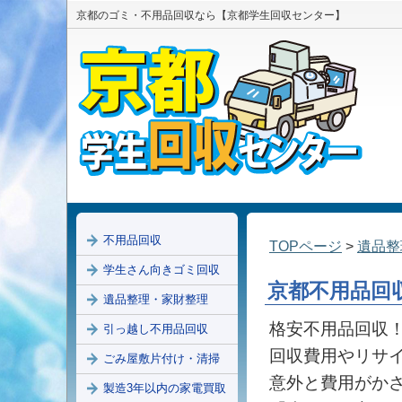
京都のゴミ・不用品回収なら【京都学生回収センター】
不用品回収
TOPページ
>
遺品整
学生さん向きゴミ回収
京都不用品回
遺品整理・家財整理
格安不用品回収！
引っ越し不用品回収
回収費用やリサ
ごみ屋敷片付け・清掃
意外と費用がか
製造3年以内の家電買取