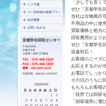
「少しでも安く
ミニ引越
ぜひ『京都学生
ゴミ回収積み放題プラン
当社は古物商許
会社概要
不用品の中に使
お問い合わせ
買取価格と処分
回収費用がより
京都学生回収センター
ぜひ『京都学生
〒603-8336
京都市北区
迅速対応！
大将軍一条町 152番地
お客様のニーズ
TEL：075-468-1620
FAX：075-468-1630
お応えするのが
携帯：090-8207-8215
お電話でしっか
営業時間：AM9:00〜PM18:00
その日のうちに
2026年8月
もちろんお客様
月
火
水
木
金
土
日
「役所では回収
1
2
3
4
5
6
7
8
9
「回収場所に運
10
11
12
13
14
15
16