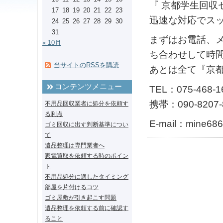
『 京都学生回収
17
18
19
20
21
22
23
迅速な対応でス
24
25
26
27
28
29
30
31
まずはお電話、
« 10月
ち合わせして時
当サイトのRSSを購読
あとは全て『京
コンテンツメニュー
TEL：075-468-
携帯：090-8207-
不用品回収業者に処分を依頼す
る利点
E-mail：mine686
ゴミ回収に出す判断基準につい
て
遺品整理は専門業者へ
家電買取を依頼する時のポイン
ト
不用品処分に適したタイミング
部屋を片付けるコツ
ゴミ屋敷が引き起こす問題
遺品整理を依頼する前に確認す
ること