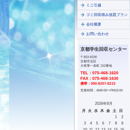
ミニ引越
ゴミ回収積み放題プラン
会社概要
お問い合わせ
京都学生回収センター
〒603-8336
京都市北区
大将軍一条町 152番地
TEL：075-468-1620
FAX：075-468-1630
携帯：090-8207-8215
営業時間：AM9:00〜PM18:00
2026年8月
月
火
水
木
金
土
日
1
2
3
4
5
6
7
8
9
10
11
12
13
14
15
16