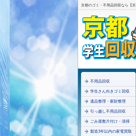
京都のゴミ・不用品回収なら【京
不用品回収
学生さん向きゴミ回収
遺品整理・家財整理
引っ越し不用品回収
ごみ屋敷片付け・清掃
製造3年以内の家電買取