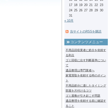
17
18
19
20
21
22
23
24
25
26
27
28
29
30
31
« 10月
当サイトのRSSを購読
コンテンツメニュー
不用品回収業者に処分を依頼す
る利点
ゴミ回収に出す判断基準につい
て
遺品整理は専門業者へ
家電買取を依頼する時のポイン
ト
不用品処分に適したタイミング
部屋を片付けるコツ
ゴミ屋敷が引き起こす問題
遺品整理を依頼する前に確認す
ること